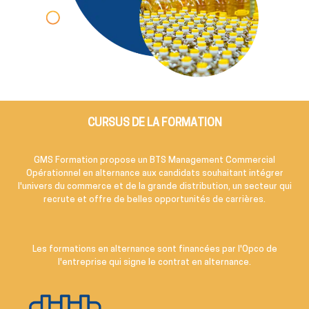
CURSUS DE LA FORMATION
GMS Formation propose un BTS Management Commercial
Opérationnel en alternance aux candidats souhaitant intégrer
l'univers du commerce et de la grande distribution, un secteur qui
recrute et offre de belles opportunités de carrières.
Les formations en alternance sont financées par l'Opco de
l'entreprise qui signe le contrat en alternance.